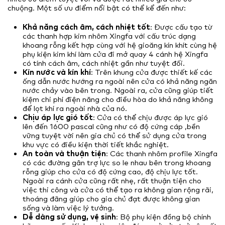
chuộng. Một số ưu điểm nổi bật có thể kể đến như:
Khả năng cách âm, cách nhiệt tốt
: Được cấu tạo từ
các thanh hợp kim nhôm Xingfa với cấu trúc dạng
khoang rỗng kết hợp cùng với hệ gioăng kín khít cùng hệ
phụ kiện kim khí làm cửa đi mở quay 4 cánh hệ Xingfa
có tính cách âm, cách nhiệt gần như tuyệt đối.
Kín nước và kín khí
: Trên khung cửa được thiết kế các
ống dẫn nước hướng ra ngoài nên cửa có khả năng ngăn
nước chảy vào bên trong. Ngoài ra, cửa cũng giúp tiết
kiệm chi phí điện năng cho điều hòa do khả năng không
để lọt khí ra ngoài nhà của nó.
Chịu áp lực gió tốt
: Cửa có thể chịu được áp lực gió
lên đến 1600 pascal cũng như có độ cứng cáp ,bền
vững tuyệt vời nên gia chủ có thể sử dụng cửa trong
khu vực có điều kiện thời tiết khắc nghiệt.
An toàn và thuận tiện
: Các thanh nhôm profile Xingfa
có các đường gân trợ lực so le nhau bên trong khoang
rỗng giúp cho cửa có độ cứng cao, độ chịu lực tốt.
Ngoài ra cánh cửa cũng rất nhẹ, rất thuận tiện cho
việc thi công và cửa có thể tạo ra không gian rộng rãi,
thoáng đãng giúp cho gia chủ đạt được không gian
sống và làm việc lý tưởng.
Dễ dàng sử dụng, vệ sinh
: Bộ phụ kiện đồng bộ chính