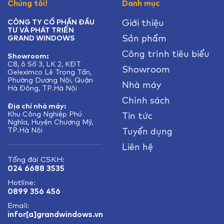
Chúng tôi!
Danh mục
Giới thiệu
CÔNG TY CỔ PHẦN ĐẦU
TƯ VÀ PHÁT TRIỂN
Sản phẩm
GRAND WINDOWS
Công trình tiêu biểu
Showroom:
C8, ô Số 3, LK 2, KĐT
Showroom
Geleximco Lê Trọng Tấn,
Phường Dương Nội, Quận
Nhà máy
Hà Đông, TP.Hà Nội
Chính sách
Địa chỉ nhà máy:
Khu Công Nghiệp Phú
Tin tức
Nghĩa, Huyện Chương Mỹ,
TP.Hà Nội
Tuyển dụng
Liên hệ
Tổng đài CSKH:
024 6688 3535
Hotline:
0899 356 456
Email:
infor[a]grandwindows.vn