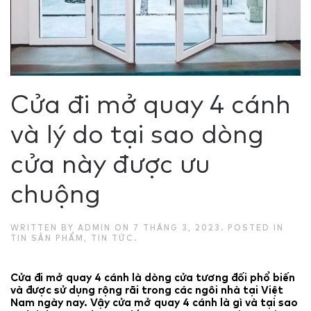
Cửa đi mở quay 4 cánh
và lý do tại sao dòng
cửa này được ưu
chuộng
WRITTEN BY
ADMIN
ON
7 THÁNG 3, 2023
. POSTED IN
TIN SẢN PHẨM
,
TIN TỨC
.
Cửa đi mở quay 4 cánh là dòng cửa tương đối phổ biến
và được sử dụng rộng rãi trong các ngôi nhà tại Việt
Nam ngày nay. Vậy cửa mở quay 4 cánh là gì và tại sao