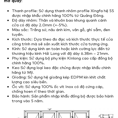
mở quay
:
Thanh profile: Sử dụng thanh nhôm profile Xingfa hệ 55
được nhập khẩu chính hãng 100% từ Quảng Đông.
Độ dày nhôm: Thân và khuôn bao khung quanh cánh
cửa có độ dày 2.0mm (+-5%).
Màu sắc: Trắng sứ, nâu ánh kim, vân gỗ, ghi sẫm, đen
tuyền.
Kích thước: Dựa theo đo đạc và kích thước thực tế của
công trình mà sẽ sản xuất kích thước cửa tương ứng.
Kính: Sử dụng kính an toàn hoặc kính cường lực đến từ
thương hiệu kính Hải Long với độ dày 6.38m – 21mm.
Phụ kiện: Sử dụng bộ phụ kiện Kinlong cao cấp đồng bộ
chính hãng 100%.
Keo Sử đụng loại keo đặc chủng được nhập khẩu chính
hãng từ Mỹ.
Gioăng: Sử dụng hệ gioăng kép EDPM kín khít chất
lượng cao siêu bền.
Ốc vít: Sử dụng 100% ốc vít Inox có độ cứng cáp,
chống hoen rỉ theo thời gian.
Bảo hành: Sản phẩm nhập khẩu đồng bộ được bảo hành
trong vào 5 năm.