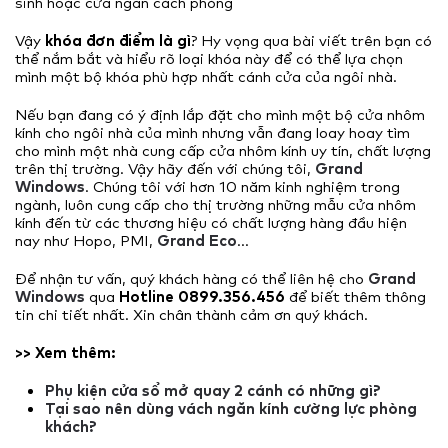
sinh hoặc cửa ngăn cách phòng
Vậy
khóa đơn điểm là gì
?
Hy vọng qua bài viết trên bạn có
thể nắm bắt và hiểu rõ loại khóa này để có thể lựa chọn
mình một bộ khóa phù hợp nhất cánh cửa của ngôi nhà.
Nếu bạn đang có ý định lắp đặt cho mình một bộ cửa nhôm
kính cho ngôi nhà của mình nhưng vẫn đang loay hoay tìm
cho mình một nhà cung cấp cửa nhôm kính uy tín, chất lượng
trên thị trường. Vậy hãy đến với chúng tôi,
Grand
Windows
.
Chúng tôi với hơn 10 năm kinh nghiệm trong
ngành, luôn cung cấp cho thị trường những mẫu cửa nhôm
kính đến từ các thương hiệu có chất lượng hàng đầu hiện
nay như Hopo, PMI,
Grand Eco
…
Để nhận tư vấn, quý khách hàng có thể liên hệ cho
Grand
Windows
qua
Hotline 0899.356.456
để biết thêm thông
tin chi tiết nhất. Xin chân thành cảm ơn quý khách.
>> Xem thêm:
Phụ kiện cửa sổ mở quay 2 cánh có những gì?
Tại sao nên dùng vách ngăn kính cường lực phòng
khách?