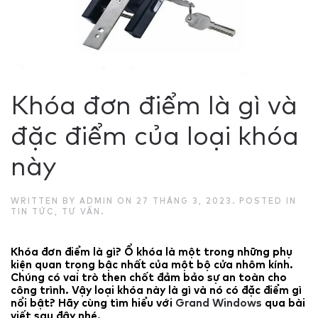
Khóa đơn điểm là gì và
đặc điểm của loại khóa
này
WRITTEN BY
ADMIN
ON
27 THÁNG 3, 2023
. POSTED IN
TIN TỨC
,
TƯ VẤN
.
Khóa đơn điểm là gì? Ổ khóa là một trong những phụ
kiện quan trọng bậc nhất của một bộ cửa nhôm kính.
Chúng có vai trò then chốt đảm bảo sự an toàn cho
công trình. Vậy loại khóa này là gì và nó có đặc điểm gì
nổi bật? Hãy cùng tìm hiểu với
Grand Windows
qua bài
viết sau đây nhé.