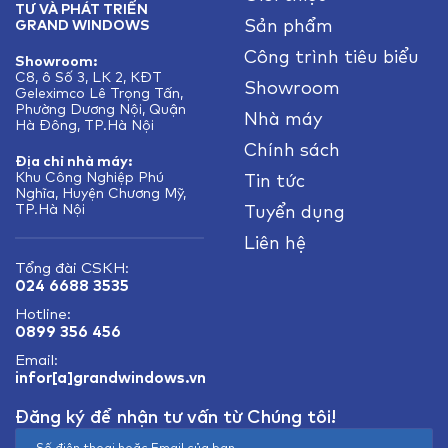
TƯ VÀ PHÁT TRIỂN
Sản phẩm
GRAND WINDOWS
Công trình tiêu biểu
Showroom:
C8, ô Số 3, LK 2, KĐT
Showroom
Geleximco Lê Trọng Tấn,
Phường Dương Nội, Quận
Nhà máy
Hà Đông, TP.Hà Nội
Chính sách
Địa chỉ nhà máy:
Khu Công Nghiệp Phú
Tin tức
Nghĩa, Huyện Chương Mỹ,
TP.Hà Nội
Tuyển dụng
Liên hệ
Tổng đài CSKH:
024 6688 3535
Hotline:
0899 356 456
Email:
infor[a]grandwindows.vn
Đăng ký để nhận tư vấn từ Chúng tôi!