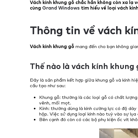
Vách kính khung gỗ chắc hẳn không còn xa lạ vớ
cùng
Grand Windows
tìm hiểu về loại vách kín
Thông tin về vách kí
Vách kính khung gỗ
mang đến cho bạn không gian 
Thế nào là vách kính khung 
Đây là sản phẩm kết hợp giữa khung gỗ và kính hiệ
cấu tạo như sau:
Khung gỗ: thường là các loại gỗ có chất lượn
vênh, mối mọt.
Kính: thường dùng là kính cường lực có độ dà
hộp. Việc sử dụng loại kính nào tuỳ vào sự lụ
Bên cạnh đó còn có các bộ phụ kiện ốc vít khô