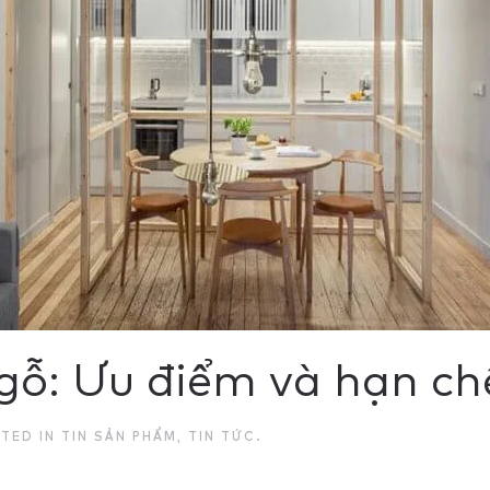
gỗ: Ưu điểm và hạn ch
STED IN
TIN SẢN PHẨM
,
TIN TỨC
.