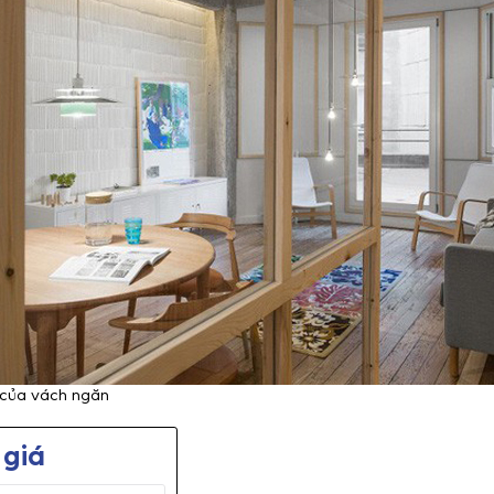
 của vách ngăn
giá