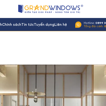
Hotline:
0899 3
nh
Chính sách
Tin tức
Tuyển dụng
Liên hệ
Tổng đài cskh:
0