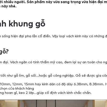
i nhiều người. Sản phẩm này vừa sang trọng vừa hiện đại mà c
h này nhé.
nh khung gỗ
sống hiện đại pha lẫn cổ điển. Vậy loại vách kính này có những 
gỗ?
n đại. Vách ngăn có tính thẩm mỹ cao, đem lại sự an toàn cho n
g tốt như gỗ lim, gỗ sồi…hoặc gỗ công nghiệp. Gỗ sẽ được gia c
y 10mm, 12mm, 15mm hay kính dán có độ dày 6.38mm, 8.38mm. Hoặ
a chọn của khách hàng
ng hoan gỉ, keo 2 lớp…giúp cố định vách kính chắc chắn.