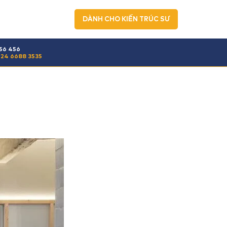
DÀNH CHO KIẾN TRÚC SƯ
56 456
24 6688 3535