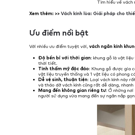
Tìm hiểu về vách 
Xem thêm: >>
Vách kính lùa: Giải pháp cho thiế
Ưu điểm nổi bật
Với nhiều ưu điểm tuyệt vời,
vách ngăn kính khun
Độ bền bỉ với thời gian
: khung gỗ là vật liệ
thời tiết.
Tính thẩm mỹ độc đáo
: Khung gỗ được gia c
vật liệu truyền thống và 1 vật liệu có phong 
Dễ vệ sinh, thuận tiện
: Loại vách kính này rấ
và tháo dỡ vách kính cũng rất dễ dàng, nhanh
Mang đến không gian riêng tư
: Ở những nơi
người sử dụng vừa mang đến sự ngăn nắp gọn