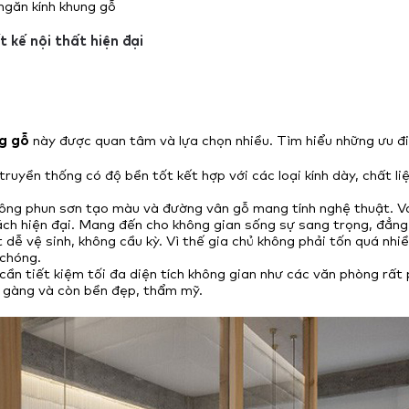
ngăn kính khung gỗ
t kế nội thất hiện đại
g gỗ
này được quan tâm và lựa chọn nhiều. Tìm hiểu những ưu đ
u truyền thống có độ bền tốt kết hợp với các loại kính dày, chất 
ông phun sơn tạo màu và đường vân gỗ mang tính nghệ thuật. Vác
cách hiện đại. Mang đến cho không gian sống sự sang trọng, đẳng
t dễ vệ sinh, không cầu kỳ. Vì thế gia chủ không phải tốn quá nhiề
 chóng.
 cần tiết kiệm tối đa diện tích không gian như các văn phòng rất
 gàng và còn bền đẹp, thẩm mỹ.