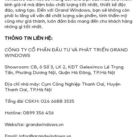
kính giá rẻ mà đảm bảo chất lượng tốt nhất, thiết kế độc
đáo, sáng tạo. Đến với Grand Windows, bạn sẽ không còn
phải lo lắng về vấn đề chất lượng sản phẩm, tính thẩm mỹ
cũng như giá thành, luôn đảm bảo mang đến cho khách hàng
những gì tốt nhất.
THÔNG TIN LIÊN HỆ:
CÔNG TY CỔ PHẦN ĐẦU TƯ VÀ PHÁT TRIỂN GRAND
WINDOWS
Showroom: C8, ô Số 3, LK 2, KĐT Geleximco Lê Trọng
Tấn, Phường Dương Nội, Quận Hà Đông, TP.Hà Nội
Địa chỉ nhà máy: Cụm Công Nghiệp Thanh Oai, Huyện
Thanh Oai, TP.Hà Nội
Tổng đài CSKH: 024 6688 3535
Hotline: 0899 356 456
Website: grandwindows.vn
Email: infor@grandwindows.vn