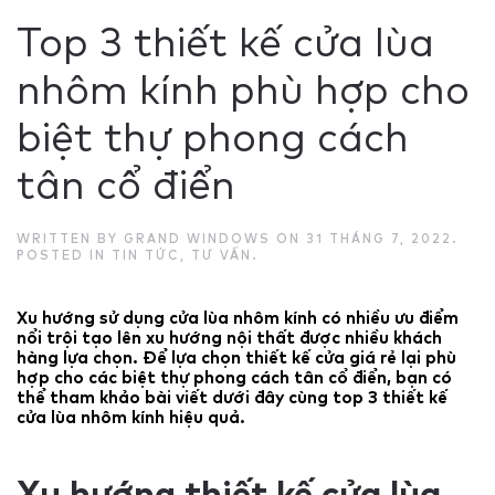
Top 3 thiết kế cửa lùa
nhôm kính phù hợp cho
biệt thự phong cách
tân cổ điển
WRITTEN BY
GRAND WINDOWS
ON
31 THÁNG 7, 2022
.
POSTED IN
TIN TỨC
,
TƯ VẤN
.
Xu hướng sử dụng cửa lùa nhôm kính có nhiều ưu điểm
nổi trội tạo lên xu hướng nội thất được nhiều khách
hàng lựa chọn. Để lựa chọn thiết kế cửa giá rẻ lại phù
hợp cho các biệt thự phong cách tân cổ điển, bạn có
thể tham khảo bài viết dưới đây cùng top 3 thiết kế
cửa lùa nhôm kính hiệu quả.
Xu hướng thiết kế cửa lùa