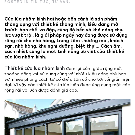
POSTED IN
TIN TỨC
,
TƯ VẤN
.
Cửa lùa nhôm kính hai hoặc bốn cánh là sản phẩm
thông dụng với thiết kế thông minh, kiểu dáng mở
trượt hạn chế va đập, cùng độ bền và khả năng chịu
lực vượt trội, là giải pháp ngày nay đang được sử dụng
rộng rãi cho nhà hàng, trung tâm thương mại, khách
sạn, nhà hàng, khu nghỉ dưỡng, biệt thự … Cách âm,
cách nhiệt cũng là một tính năng ưu việt của thiết kế
cửa lùa nhôm kính.
Thiết kế cửa lùa nhôm kính
đem lại cảm giác rộng mở,
thoáng đãng khi sử dụng cùng với nhiều kiểu dáng phù hợp
với nhiều phong cách từ cổ điển, tân cổ cho tới tối giản hiện
đại. Vì vậy các thiết kế cửa lùa luôn được ứng dụng một các
rộng rãi và luôn được đánh giá cao.