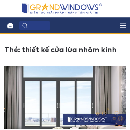
Thẻ:
thiết kế cửa lùa nhôm kính