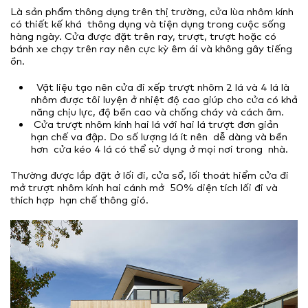
Là sản phẩm thông dụng trên thị trường, cửa lùa nhôm kính
có thiết kế khá thông dụng và tiện dụng trong cuộc sống
hàng ngày. Cửa được đặt trên ray, trượt, trượt hoặc có
bánh xe chạy trên ray nên cực kỳ êm ái và không gây tiếng
ồn.
Vật liệu tạo nên cửa đi xếp trượt nhôm 2 lá và 4 lá là
nhôm được tôi luyện ở nhiệt độ cao giúp cho cửa có khả
năng chịu lực, độ bền cao và chống cháy và cách âm.
Cửa trượt nhôm kính hai lá với hai lá trượt đơn giản
hạn chế va đập. Do số lượng lá ít nên dễ dàng và bền
hơn cửa kéo 4 lá có thể sử dụng ở mọi nơi trong nhà.
Thường được lắp đặt ở lối đi, cửa sổ, lối thoát hiểm cửa đi
mở trượt nhôm kính hai cánh mở 50% diện tích lối đi và
thích hợp hạn chế thông gió.