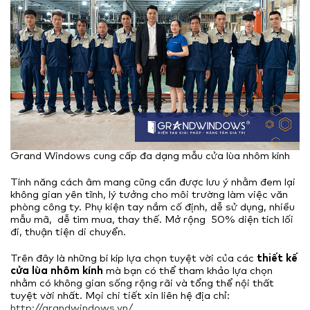
Grand Windows cung cấp đa dạng mẫu cửa lùa nhôm kính
Tính năng cách âm mang cũng cần được lưu ý nhằm đem lại
không gian yên tĩnh, lý tưởng cho môi trường làm việc văn
phòng công ty. Phụ kiện tay nắm cố định, dễ sử dụng, nhiều
mẫu mã, dễ tìm mua, thay thế. Mở rộng 50% diện tích lối
đi, thuận tiện di chuyển.
Trên đây là những bí kíp lựa chọn tuyệt vời của các
thiết kế
cửa lùa nhôm kính
mà bạn có thể tham khảo lựa chọn
nhằm có không gian sống rộng rãi và tổng thể nội thất
tuyệt vời nhất. Mọi chi tiết xin liên hệ địa chỉ:
http://grandwindows.vn/
.