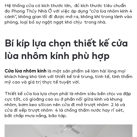
Hệ thống cửa có kích thước lớn, đủ kích thước tiêu chuẩn
đo Phong Thủy Nhà Ở với việc áp dụng “cửa lùa nhôm kính 4
cánh”, không gian lối đi được mở ra, không khí trong lành vào
phòng, loại bỏ sự ngột ngạt khó chịu trong nhà.
Bí kíp lựa chọn thiết kế cửa
lùa nhôm kính phù hợp
Cửa lùa nhôm kính
là một sản phẩm sẽ làm hài lòng mọi
khách hàng khó tính với thiết kế trẻ trung, tinh tế, tính thẩm
mỹ cao và giá trị thực tế tuyệt vời.
Thiết kế cửa lùa lựa chọn phải là nhôm siêu bền chịu va đập
cực tốt, có gioăng cao su ở phần nối giữa kính và khung
nhôm, bơm keo silicon nên cửa đi mở trượt nhôm 2 lá và
cửa đi xếp trượt nhôm 4 lá chống thấm nước hay rỉ sét,
bất chấp mưa nắng, bão táp.