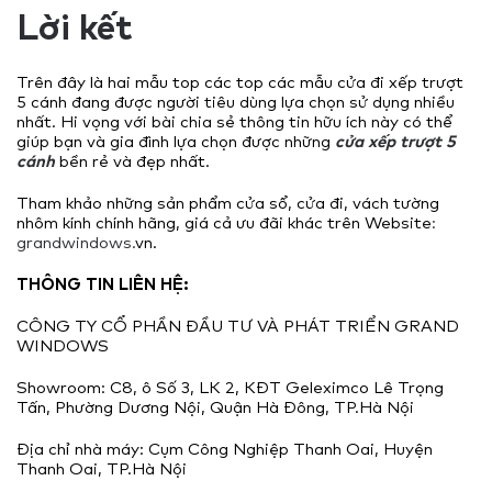
Lời kết
Trên đây là hai mẫu top các top các mẫu cửa đi xếp trượt
5 cánh đang được người tiêu dùng lựa chọn sử dụng nhiều
nhất. Hi vọng với bài chia sẻ thông tin hữu ích này có thể
giúp bạn và gia đình lựa chọn được những
cửa xếp trượt 5
cánh
bền rẻ và đẹp nhất.
Tham khảo những sản phẩm cửa sổ, cửa đi, vách tường
nhôm kính chính hãng, giá cả ưu đãi khác trên Website
:
grandwindows.
vn.
THÔNG TIN LIÊN HỆ:
CÔNG TY CỔ PHẦN ĐẦU TƯ VÀ PHÁT TRIỂN GRAND
WINDOWS
Showroom: C8, ô Số 3, LK 2, KĐT Geleximco Lê Trọng
Tấn, Phường Dương Nội, Quận Hà Đông, TP.Hà Nội
Địa chỉ nhà máy: Cụm Công Nghiệp Thanh Oai, Huyện
Thanh Oai, TP.Hà Nội