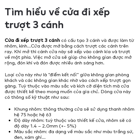
Tìm hiểu về cửa đi xếp
trượt 3 cánh
Cửa đi xếp trượt 3 cánh
có cấu tạo 3 cánh và được làm từ
nhôm, kính…Cửa được mở bằng cách trượt các cánh trên
ray. Khi mở thì cánh cửa này sẽ xếp vào cánh kia và trượt
về một phía. Việc mở cửa sẽ giúp cho không gian được mở
rộng, đón khí và đón được nhiều ánh sáng hơn.
Loại cửa này như là “điểm kết nối” giữa không gian phòng
khách và các không gian khác nhờ vào cách xếp trượt gọn
gàng. Tuỳ thuộc vào màu sắc và kích cỡ diện tích mà cửa
được thiết kế theo mong muốn của gia chủ.
Dòng cửa này
có thông số kỹ thuật như sau:
Khung nhôm: thông thường cửa sẽ sử dụng thanh nhôm
hệ 75 hoặc hệ 63
Độ dày nhôm: tuỳ thuộc vào thiết kế cửa, nhôm sẽ có
độ dày 1.4 – 2.0mm (+- 5%)
Màu sắc nhôm: đa dạng về màu sắc như màu trắng sứ,
đen, xám ghi…