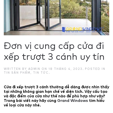
Đơn vị cung cấp cửa đi
xếp trượt 3 cánh uy tín
WRITTEN BY
ADMIN
ON
18 THÁNG 4, 2023
. POSTED IN
TIN SẢN PHẨM
,
TIN TỨC
.
Cửa đi xếp trượt 3 cánh thường dễ dàng được nhìn thấy
tại những không gian hạn chế về diện tích. Vậy cấu tạo
và đặc điểm của cửa như thế nào để phù hợp như vậy?
Trong bài viết này hãy cùng
Grand Windows
tìm hiểu
về loại cửa này nhé.