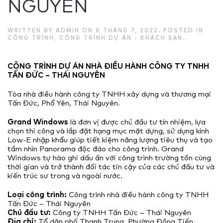
NGUYÊN
WRITTEN BY
ADMIN
ON
8 THÁNG 7, 2022
. POSTED IN
CÔNG TRÌNH
,
CÔNG TRÌNH DỰ ÁN - KHÁCH SẠN
.
CÔNG TRÌNH DỰ ÁN NHÀ ĐIỀU HÀNH CÔNG TY TNHH
TẤN ĐỨC – THÁI NGUYÊN
Tòa nhà điều hành công ty TNHH xây dựng và thương mại
Tấn Đức, Phổ Yên, Thái Nguyên.
Grand Windows
là đơn vị được chủ đầu tư tín nhiệm, lựa
chọn thi công và lắp đặt hạng mục mặt dựng, sử dụng kính
Low-E nhập khẩu giúp tiết kiệm năng lượng tiêu thụ và tạo
tầm nhìn Panorama độc đáo cho công trình. Grand
Windows tự hào ghi dấu ấn với công trình trường tồn cùng
thời gian và trở thành đối tác tin cậy của các chủ đầu tư và
kiến trúc sư trong và ngoài nước.
Loại công trình:
Công trình nhà điều hành công ty TNHH
Tấn Đức – Thái Nguyên
Chủ đầu tư:
Công ty TNHH Tấn Đức – Thái Nguyên
Địa chỉ:
Tổ dân phố Thanh Trung, Phường Đồng Tiến,