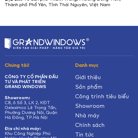
Thành phố Phổ Yên, Tỉnh Thái Nguyên, Việt Nam
Chúng tôi!
Danh mục
Giới thiệu
CÔNG TY CỔ PHẦN ĐẦU
TƯ VÀ PHÁT TRIỂN
Sản phẩm
GRAND WINDOWS
Công trình tiêu biểu
Showroom:
C8, ô Số 3, LK 2, KĐT
Showroom
Geleximco Lê Trọng Tấn,
Phường Dương Nội, Quận
Nhà máy
Hà Đông, TP.Hà Nội
Chính sách
Địa chỉ nhà máy:
Khu Công Nghiệp Phú
Tin tức